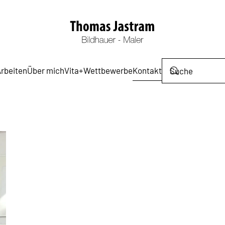
rbeiten
Über mich
Vita+Wettbewerbe
Kontakt
Leaflet
|
©
OpenStreetMap
+
−